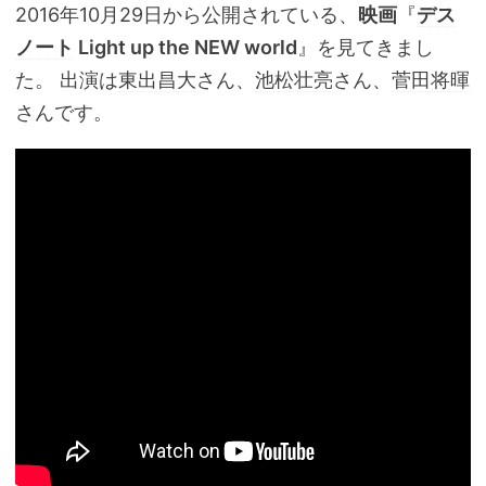
2016年10月29日から公開されている、
映画
『
デス
ノート
Light up the NEW world
』を見てきまし
た。 出演は
東出昌大
さん、
池松壮亮
さん、
菅田将暉
さんです。