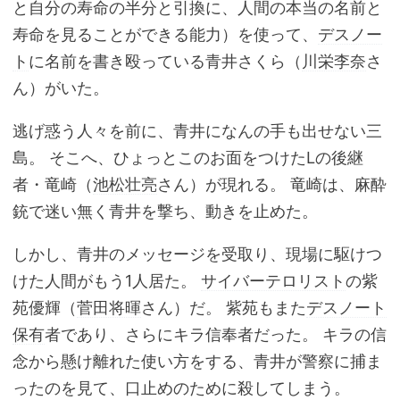
と自分の寿命の半分と引換に、人間の本当の名前と
寿命を見ることができる能力）を使って、
デスノー
ト
に名前を書き殴っている青井さくら（
川栄李奈
さ
ん）がいた。
逃げ惑う人々を前に、青井になんの手も出せない三
島。 そこへ、ひょっとこのお面をつけたLの後継
者・竜崎（
池松壮亮
さん）が現れる。 竜崎は、麻酔
銃で迷い無く青井を撃ち、動きを止めた。
しかし、青井のメッセージを受取り、現場に駆けつ
けた人間がもう1人居た。
サイバーテロリスト
の紫
苑優輝（
菅田将暉
さん）だ。 紫苑もまた
デスノート
保有
者であり、さらにキラ信奉者だった。 キラの信
念から懸け離れた使い方をする、青井が警察に捕ま
ったのを見て、口止めのために殺してしまう。