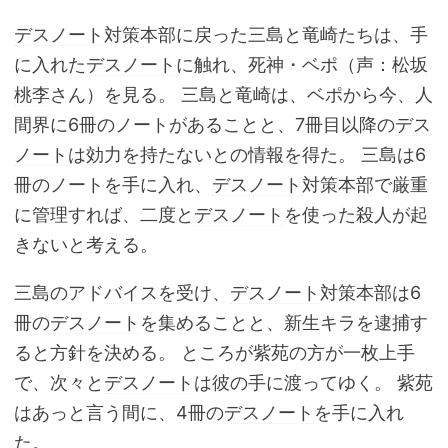
デスノート
対策本部に戻った三島と竜崎たちは、手
に入れた
デスノート
に触れ、死神・ベポ（声：
松坂
桃李
さん）を見る。 三島と竜崎は、ベポから今、人
間界に6冊のノートがあることと、7冊目以降の
デス
ノート
は効力を持たないとの情報を得た。 三島は6
冊のノートを手に入れ、
デスノート
対策本部で厳重
に管理すれば、二度と
デスノート
を使った殺人が起
きないと考える。
三島のアド
バイス
を受け、
デスノート
対策本部は6
冊の
デスノート
を集めることと、新生キラを逮捕す
ると方針を決める。 ところが紫苑の方が一枚上手
で、次々と
デスノート
は彼の手に渡ってゆく。 紫苑
はあっと言う間に、4冊の
デスノート
を手に入れ
た。