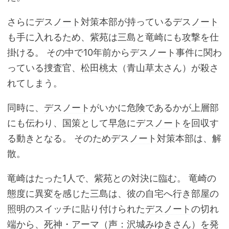
さらに
デスノート
対策本部が持っている
デスノート
も手に入れるため、紫苑は三島と竜崎にも攻撃を仕
掛ける。 その中で10年前から
デスノート
事件に関わ
っている捜査官、
松田桃太
（
青山草太
さん）が殺さ
れてしまう。
同時に、
デスノート
がいかに危険であるかが上層部
にも伝わり、国策として早急に
デスノート
を回収す
る動きとなる。 そのため
デスノート
対策本部は、解
散。
竜崎はたった1人で、紫苑との対決に臨む。 竜崎の
態度に異変を感じた三島は、彼の自宅へ行き部屋の
照明のスイッチに貼り付けられた
デスノート
の切れ
端から、死神・アーマ（声：
沢城みゆき
さん）を発