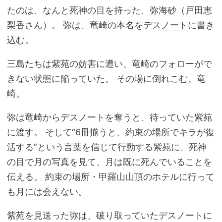
たのは、なんと死神の目を持った、
弥海砂
（
戸田恵
梨香
さん）。 弥は、竜崎の本名を
デスノート
に書き
込む。
三島たちは紫苑の妨害に遭い、竜崎のフォローがで
きない状態に陥っていた。 その場に倒れこむ、竜
崎。
弥は竜崎から
デスノート
を奪うと、待っていた紫苑
に渡す。 そして“6冊揃うと、約束の場所でキラが復
活する”という言葉を信じて行動する紫苑に、死神
の目で月の写真を見て、月は既に死んでいることを
伝える。 約束の場所・甲羅山山頂のホテルに行って
も月には会えない。
紫苑を見送った弥は、破り取っていた
デスノート
に