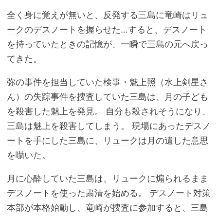
全く身に覚えが無いと、反発する三島に竜崎は
リュ
ーク
の
デスノート
を握らせた…すると、
デスノート
を持っていたときの記憶が、一瞬で三島の元へ戻っ
てきた。
弥の事件を担当していた検事・
魅上照
（
水上剣星
さ
ん）の失踪事件を捜査していた三島は、月の子ども
を殺害した魅上を発見。 自分も殺されそうになり、
三島は魅上を殺害してしまう。 現場にあった
デスノ
ート
を手にした三島に、
リューク
は月の遺した意思
を囁いた。
月に心酔していた三島は、
リューク
に煽られるまま
デスノート
を使った粛清を始める。
デスノート
対策
本部が本格始動し、竜崎が捜査に参加すると、三島