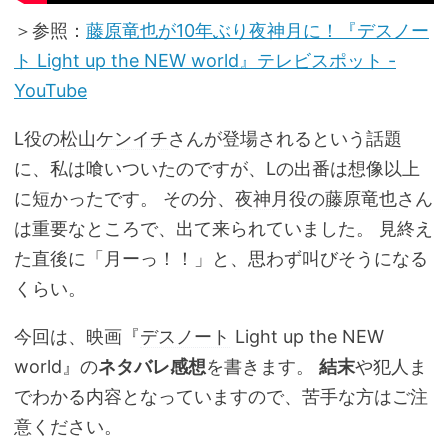
＞参照：
藤原竜也が10年ぶり夜神月に！『デスノー
ト Light up the NEW world』テレビスポット -
YouTube
L役の
松山ケンイチ
さんが登場されるという話題
に、私は喰いついたのですが、Lの出番は想像以上
に短かったです。 その分、
夜神月
役の
藤原竜也
さん
は重要なところで、出て来られていました。 見終え
た直後に「月ーっ！！」と、思わず叫びそうになる
くらい。
今回は、映画『
デスノート
Light up the NEW
world』の
ネタバレ
感想
を書きます。
結末
や犯人ま
でわかる内容となっていますので、苦手な方はご注
意ください。