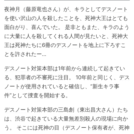
夜神月
（
藤原竜也
さん）が、キラとして
デスノート
を使い沢山の人を殺したことを、死
神大
王はとても
面白がり、喜んでいた。 是非ともまた、キラのよう
に大量に人を殺してくれる人間が見たいと、死
神大
王は死神たちに6冊の
デスノート
を地上に下ろすこ
とを許されたー…
デスノート
対策本部は1年前から連続して起きてい
る、犯罪者の不審死に注目。 10年前と同じく、
デス
ノート
が使用されていると確信し、“新生キラ事
件”として捜査を開始する。
デスノート
対策本部の三島創（
東出昌大
さん）たち
は、渋谷で起きている大量無差別殺人の現場に向か
う。 そこには死神の目（
デスノート
保有
者が、死神