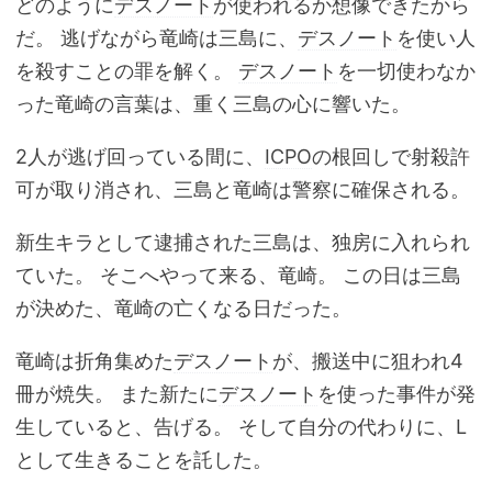
どのように
デスノート
が使われるか想像できたから
だ。 逃げながら竜崎は三島に、
デスノート
を使い人
を殺すことの罪を解く。
デスノート
を一切使わなか
った竜崎の言葉は、重く三島の心に響いた。
2人が逃げ回っている間に、
ICPO
の根回しで射殺許
可が取り消され、三島と竜崎は警察に確保される。
新生キラとして逮捕された三島は、独房に入れられ
ていた。 そこへやって来る、竜崎。 この日は三島
が決めた、竜崎の亡くなる日だった。
竜崎は折角集めた
デスノート
が、搬送中に狙われ4
冊が焼失。 また新たに
デスノート
を使った事件が発
生していると、告げる。 そして自分の代わりに、L
として生きることを託した。