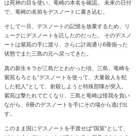
は死神の目を使い、竜崎の本名を確認。 未来の日付
で、竜崎の名前を
デスノート
に書き込む。
そして一旦、
デスノート
の記憶を放棄するため、
リ
ューク
に
デスノート
を託したのだった。 その
デスノ
ート
は紫苑の手に渡り、さらに計画通り6冊揃った
状態でまた三島の元へ戻ってきた。
真の新生キラが三島だとわかった頃、三島、竜崎を
紫苑もろとも“
デスノート
を使って、大量殺人を犯
した犯人”として、射殺しようと特殊部隊が突入。
紫苑は撃たれて亡くなり、三島と竜崎は怪我を負い
ながら、6冊の
デスノート
を手にその場から逃げ出
す。
このまま国に
デスノート
を手渡せば“国策”として、