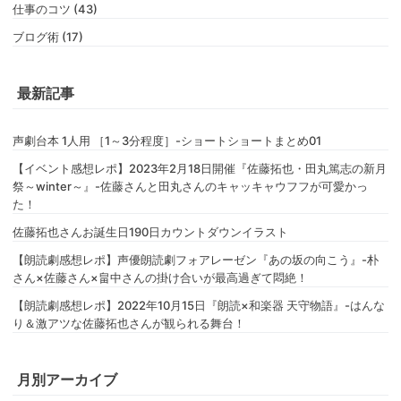
仕事のコツ (43)
ブログ術 (17)
最新記事
声劇台本 1人用 ［1～3分程度］-ショートショートまとめ01
【イベント感想レポ】2023年2月18日開催『佐藤拓也・田丸篤志の新月
祭～winter～』-佐藤さんと田丸さんのキャッキャウフフが可愛かっ
た！
佐藤拓也さんお誕生日190日カウントダウンイラスト
【朗読劇感想レポ】声優朗読劇フォアレーゼン『あの坂の向こう』-朴
さん×佐藤さん×畠中さんの掛け合いが最高過ぎて悶絶！
【朗読劇感想レポ】2022年10月15日『朗読×和楽器 天守物語』-はんな
り＆激アツな佐藤拓也さんが観られる舞台！
月別アーカイブ