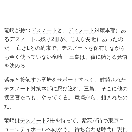
竜崎が持つ
デスノート
と、
デスノート
対策本部にあ
る
デスノート
…残り2冊が、こんな身近にあったの
だ。 亡きLとの約束で、
デスノート
を
保有
しながら
も全く使っていない竜崎。 三島は、彼に賭ける覚悟
を決める。
紫苑と
接触
する竜崎をサポートすべく、封鎖された
デスノート
対策本部に忍び込む、三島。 そこに他の
捜査官たちも、やってくる。 竜崎から、頼まれたの
だ。
竜崎は
デスノート
2冊を持って、紫苑が待つ東京ニ
ューシティホールへ向かう。 待ち合わせ時間に現れ